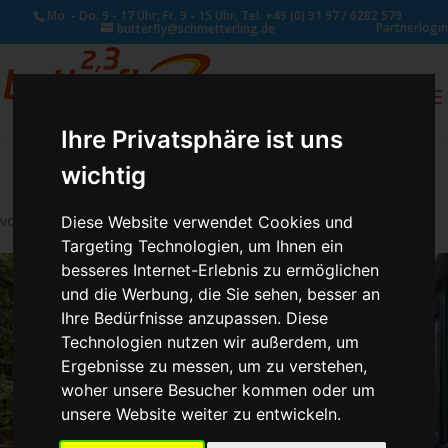
Mo. - Do. 9 - 17 Uhr, Fr. 9 - 15 Uhr, Tel. +49 (0) 91 97 / 6282 579
Partnerlogin
butterfly@schmetterling.de
0
ANFRAGE
Ihre Privatsphäre ist uns
wichtig
von
Susan Naumann
|
Sep. 18, 2023
Diese Website verwendet Cookies und
Targeting Technologien, um Ihnen ein
besseres Internet-Erlebnis zu ermöglichen
und die Werbung, die Sie sehen, besser an
Ihre Bedürfnisse anzupassen. Diese
Technologien nutzen wir außerdem, um
Ergebnisse zu messen, um zu verstehen,
woher unsere Besucher kommen oder um
unsere Website weiter zu entwickeln.