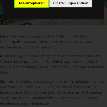
Alle akzeptieren
Einstellungen ändern
Lage:
Der Ferienpark liegt direkt im Wald und nahe des
Nationalparks De Maasduinen, in der Nähe von Nimwegen.
Amsterdam ist ca. 150 km entfernt.
Ausstattung:
Der Park verfügt neben einer Rezeption und vielen
kulinarischen Angeboten und Geschäften auch über vielfältige Sport-
und Freizeiteinrichtungen sowie Restaurants, Bars, Supermarkt und
Cafés.
Zimmer:
Die Schüler werden in gemütlichen Ferienhäusern für 4 bis
6 Personen mit Dusche/WC, Küche, Wohnraum mit Kamin, TV,
Essecke, bis zu 3 Schlafzimmern (ein Schlafzimmer mit Etagenbett)
sowie Terrasse mit Gartenmöbeln untergebracht. Die Begleiter
beziehen separate Ferienhäuser.