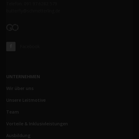
Telefon: 091 97.6282 579
butterfly@schmetterling.de
Facebook
UNTERNEHMEN
Wir über uns
Unsere Leitmotive
Team
Vorteile & Inklusivleistungen
Ausbildung