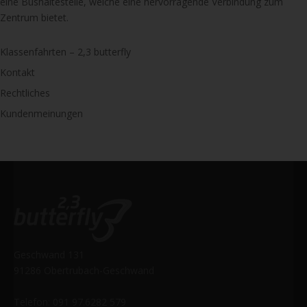
eine Bushaltestelle, welche eine hervorragende Verbindung zum
Zentrum bietet.
Klassenfahrten – 2,3 butterfly
Kontakt
Rechtliches
Kundenmeinungen
Geschwand 131
91286 Obertrubach-Geschwand
Telefon: 091 97.6282 579