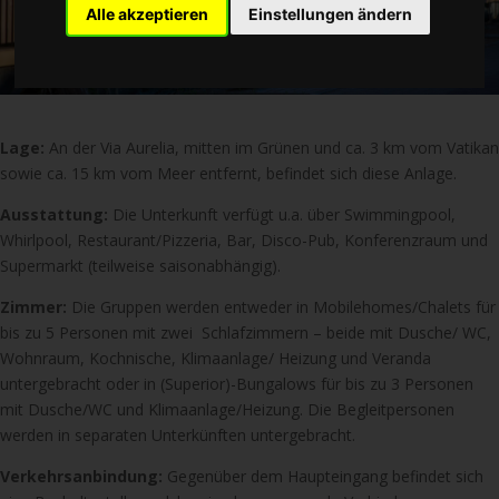
Alle akzeptieren
Einstellungen ändern
Lage:
An der Via Aurelia, mitten im Grünen und ca. 3 km vom Vatikan
sowie ca. 15 km vom Meer entfernt, befindet sich diese Anlage.
Ausstattung:
Die Unterkunft verfügt u.a. über Swimmingpool,
Whirlpool, Restaurant/Pizzeria, Bar, Disco-Pub, Konferenzraum und
Supermarkt (teilweise saisonabhängig).
Zimmer:
Die Gruppen werden entweder in Mobilehomes/Chalets für
bis zu 5 Personen mit zwei Schlafzimmern – beide mit Dusche/ WC,
Wohnraum, Kochnische, Klimaanlage/ Heizung und Veranda
untergebracht oder in (Superior)-Bungalows für bis zu 3 Personen
mit Dusche/WC und Klimaanlage/Heizung. Die Begleitpersonen
werden in separaten Unterkünften untergebracht.
Verkehrsanbindung:
Gegenüber dem Haupteingang befindet sich