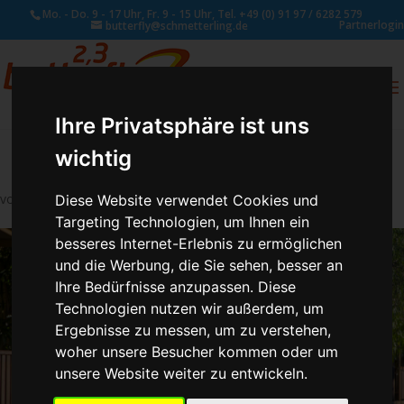
Mo. - Do. 9 - 17 Uhr, Fr. 9 - 15 Uhr, Tel. +49 (0) 91 97 / 6282 579
Partnerlogin
butterfly@schmetterling.de
0
ANFRAGE
Ihre Privatsphäre ist uns
wichtig
von
Schmetterling Administrator
|
Aug. 17, 2017
Diese Website verwendet Cookies und
Targeting Technologien, um Ihnen ein
besseres Internet-Erlebnis zu ermöglichen
und die Werbung, die Sie sehen, besser an
Ihre Bedürfnisse anzupassen. Diese
Technologien nutzen wir außerdem, um
Ergebnisse zu messen, um zu verstehen,
woher unsere Besucher kommen oder um
unsere Website weiter zu entwickeln.