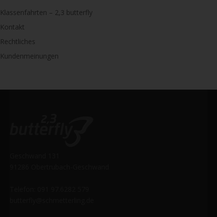
Klassenfahrten – 2,3 butterfly
Kontakt
Rechtliches
Kundenmeinungen
Geschwand 131
91286 Obertrubach-Geschwand
Telefon: 091 97.6282 579
butterfly@schmetterling.de