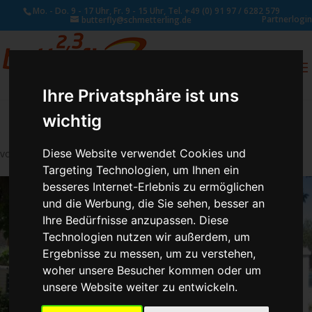
Mo. - Do. 9 - 17 Uhr, Fr. 9 - 15 Uhr, Tel. +49 (0) 91 97 / 6282 579
Partnerlogin
butterfly@schmetterling.de
0
ANFRAGE
Ihre Privatsphäre ist uns
wichtig
Diese Website verwendet Cookies und
von
Susan Naumann
|
Feb. 16, 2025
Targeting Technologien, um Ihnen ein
besseres Internet-Erlebnis zu ermöglichen
und die Werbung, die Sie sehen, besser an
Ihre Bedürfnisse anzupassen. Diese
Technologien nutzen wir außerdem, um
Ergebnisse zu messen, um zu verstehen,
woher unsere Besucher kommen oder um
unsere Website weiter zu entwickeln.