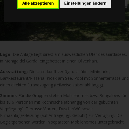
Alle akzeptieren
Einstellungen ändern
Lage:
Die Anlage liegt direkt am südwestlichen Ufer des Gardasees,
in Moniga del Garda, eingebettet in einen Olivenhain.
Ausstattung:
Die Unterkunft verfügt u. a. über Minimarkt,
Bar/Restaurant/Pizzeria, Kiosk am See, Pool mit Sonnenterrasse und
einen direkten Strandzugang (teilweise saisonabhängig).
Zimmer:
Für die Gruppen stehen Mobilehomes bzw. Bungalows für
bis zu 6 Personen mit Kochnische (abhängig von der gebuchten
Verpflegung), Terrasse/Garten, Dusche/WC sowie
Klimaanlage/Heizung (auf Anfrage, gg. Gebühr) zur Verfügung. Die
Begleitpersonen werden in separaten Mobilehomes untergebracht.