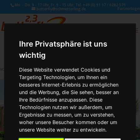
Mo. - Do. 9 - 17 Uhr, Fr. 9 - 15 Uhr, Tel. +49 (0) 91 97 / 6282 579
Partnerlogin
butterfly@schmetterling.de
0
ANFRAGE
Ihre Privatsphäre ist uns
wichtig
von
Schmetterling Administrator
|
Aug. 15, 2017
Diese Website verwendet Cookies und
Targeting Technologien, um Ihnen ein
besseres Internet-Erlebnis zu ermöglichen
und die Werbung, die Sie sehen, besser an
Ihre Bedürfnisse anzupassen. Diese
Technologien nutzen wir außerdem, um
Ergebnisse zu messen, um zu verstehen,
woher unsere Besucher kommen oder um
unsere Website weiter zu entwickeln.