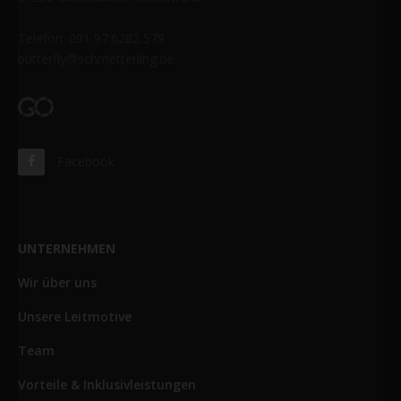
Telefon: 091 97.6282 579
butterfly@schmetterling.de
Facebook
UNTERNEHMEN
Wir über uns
Unsere Leitmotive
Team
Vorteile & Inklusivleistungen