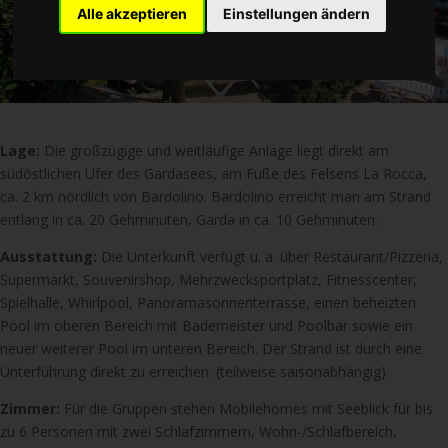
Alle akzeptieren
Einstellungen ändern
Lage:
Die großzügige und weitläufige Anlage liegt direkt am
südöstlichen Ufer des Gardasees, am Fuße des Felsens La Rocca,
ca. 2 km nördlich von Bardolino. Bardolino erreicht man am Strand
entlang in ca. 20 Gehminuten, Garda in ca. 10 Gehminuten.
Ausstattung:
Die Unterkunft verfügt u. a. über Restaurant/Pizzeria,
Supermarkt, Souvenirshop, Mehrzwecksportplatz, Fitnesscenter,
Spielhalle, Whirlpool, Panoramasonnenterrasse, einen beheizten
Pool im oberen Bereich mit Bademeister und Poolbar sowie ein
neuer weiterer Pool im unteren Bereich. Der Strand ist durch eine
Unterführung direkt zu erreichen. (teilweise saisonabhängig)
Zimmer:
Für die Gruppen stehen Mobilehomes mit Seeblick für bis
zu 6 Personen mit zwei Schlafzimmern, Wohn-/Schlafbereich,