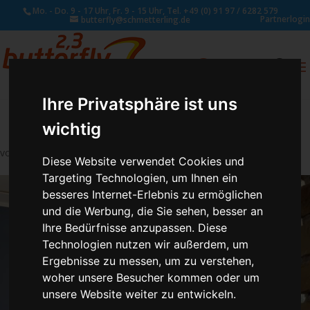
Mo. - Do. 9 - 17 Uhr, Fr. 9 - 15 Uhr, Tel. +49 (0) 91 97 / 6282 579
Partnerlogin
butterfly@schmetterling.de
0
ANFRAGE
Ihre Privatsphäre ist uns
wichtig
von
Susan Naumann
|
Juli 19, 2021
Diese Website verwendet Cookies und
Targeting Technologien, um Ihnen ein
besseres Internet-Erlebnis zu ermöglichen
und die Werbung, die Sie sehen, besser an
Ihre Bedürfnisse anzupassen. Diese
Technologien nutzen wir außerdem, um
Ergebnisse zu messen, um zu verstehen,
woher unsere Besucher kommen oder um
unsere Website weiter zu entwickeln.