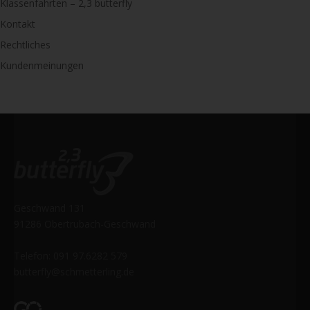
Klassenfahrten – 2,3 butterfly
Kontakt
Rechtliches
Kundenmeinungen
Geschwand 131
91286 Obertrubach-Geschwand
Telefon: 091 97.6282 579
butterfly@schmetterling.de