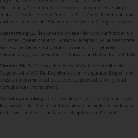
Lage:
Das blue doors Hostel KTV ist das älteste Hostel in
Mecklenburg-Vorpommern und komplett neu renoviert. Es liegt
zentral im Studenten­viertel Rostocks. Bars, Cafés, Restaurants und
auch der Hafen sind in 15 Minuten erreichbar fußläufig zu erreichen.
Ausstattung:
Zu den Annehmlichkeiten der Unterkunft zählen u.a.
72 Betten, großer Innenhof, Terrasse, Rezeption, vollaus­gestattete
Gästeküche, Gepäckraum, Frühstücksraum, Loungebereich,
Fahrradgarage, kleiner Garten mit Grillplatz und kostenfreies W-LAN.
Zimmer:
Die Schüler beziehen 2- bis 10-Bettzimmer mit meist
Etagendusche/ WC. Die Begleiter werden in separaten Doppel- und
Einzelzimmern mit Dusche/WC oder Etagendusche/ WC (je nach
Verfügbarkeit) untergebracht.
Verkehrsanbindung:
Die Straßenbahnhaltestelle Maßmanstraße
liegt weniger als 20 m entfernt und bietet eine direkte Anbindung an
die historische Altstadt und an den Hauptbahnhof Rostock.