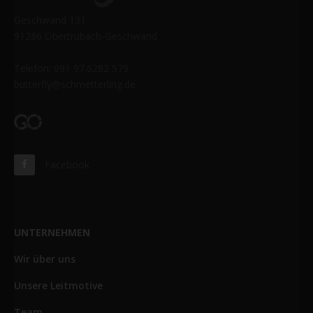
Geschwand 131
91286 Obertrubach-Geschwand
Telefon: 091 97.6282 579
butterfly@schmetterling.de
Facebook
UNTERNEHMEN
Wir über uns
Unsere Leitmotive
Team