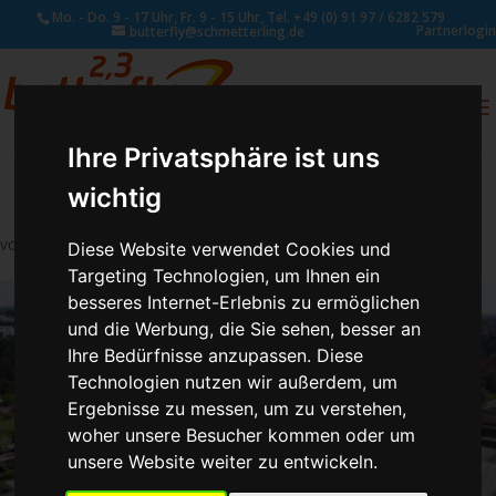
Mo. - Do. 9 - 17 Uhr, Fr. 9 - 15 Uhr, Tel. +49 (0) 91 97 / 6282 579
Partnerlogin
butterfly@schmetterling.de
0
ANFRAGE
Ihre Privatsphäre ist uns
wichtig
von
Susan Naumann
|
Juni 2, 2026
Diese Website verwendet Cookies und
Targeting Technologien, um Ihnen ein
besseres Internet-Erlebnis zu ermöglichen
und die Werbung, die Sie sehen, besser an
Ihre Bedürfnisse anzupassen. Diese
Technologien nutzen wir außerdem, um
Ergebnisse zu messen, um zu verstehen,
woher unsere Besucher kommen oder um
unsere Website weiter zu entwickeln.