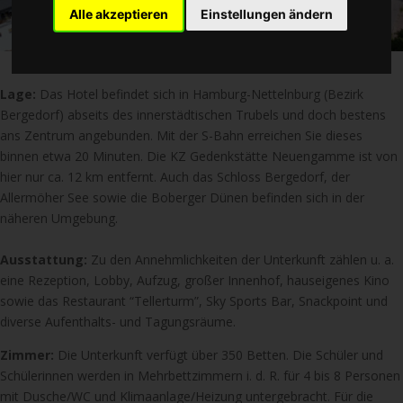
Alle akzeptieren
Einstellungen ändern
Lage:
Das Hotel befindet sich in Hamburg-Nettelnburg (Bezirk
Bergedorf) abseits des innerstädtischen Trubels und doch bestens
ans Zentrum angebunden. Mit der S-Bahn erreichen Sie dieses
binnen etwa 20 Minuten. Die KZ Gedenkstätte Neuengamme ist von
hier nur ca. 12 km entfernt. Auch das Schloss Bergedorf, der
Allermöher See sowie die Boberger Dünen befinden sich in der
näheren Umgebung.
Ausstattung:
Zu den Annehmlichkeiten der Unterkunft zählen u. a.
eine Rezeption, Lobby, Aufzug, großer Innenhof, hauseigenes Kino
sowie das Restaurant “Tellerturm”, Sky Sports Bar, Snackpoint und
diverse Aufenthalts- und Tagungsräume.
Zimmer:
Die Unterkunft verfügt über 350 Betten. Die Schüler und
Schülerinnen werden in Mehrbettzimmern i. d. R. für 4 bis 8 Personen
mit Dusche/WC und Klimaanlage/Heizung untergebracht. Für die