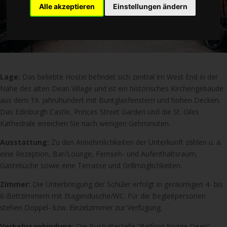
Alle akzeptieren
Einstellungen ändern
Lage:
Das beliebte Hostel befindet sich zentral im West End in der
Nähe des alten Dean Village und ist ein historisches Kirchengebäude
aus dem 19. Jahruhundert mit Buntglasfenstern und hohen Decken.
Das Edinburgh Castle, Princes Street Garden und die St. Giles
Kathedrale erreichen Sie nach wenigen Gehminuten.
Ausstattung:
Zu den Annehmlichkeiten der Unterkunft zählen u. a.
eine Rezeption, Bar/Lounge, Fernseh- und Aufenthaltsraum,
Gästeküche sowie eine Terrasse und Grillmöglichkeiten.
Zimmer:
Die Unterbringung der Schüler erfolgt in geräumigen 4- bis
6-Bettzimmern mit Etagendusche/WC. Für die Begleitpersonen
stehen Doppel- bzw. Einzelzimmer zur Verfügung.
Verkehrsanbindung:
Die Bushaltestelle “Belford Bridge Dean”