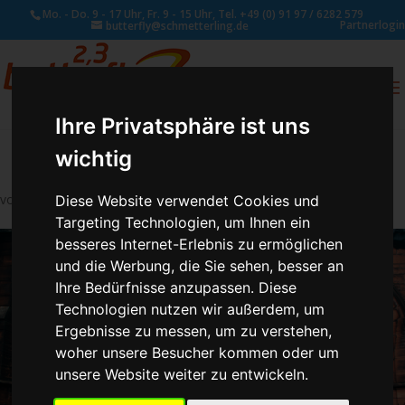
Mo. - Do. 9 - 17 Uhr, Fr. 9 - 15 Uhr, Tel. +49 (0) 91 97 / 6282 579
Partnerlogin
butterfly@schmetterling.de
0
ANFRAGE
Ihre Privatsphäre ist uns
wichtig
von
Susan Naumann
|
Juli 15, 2019
Diese Website verwendet Cookies und
Targeting Technologien, um Ihnen ein
besseres Internet-Erlebnis zu ermöglichen
und die Werbung, die Sie sehen, besser an
Ihre Bedürfnisse anzupassen. Diese
Technologien nutzen wir außerdem, um
Ergebnisse zu messen, um zu verstehen,
woher unsere Besucher kommen oder um
unsere Website weiter zu entwickeln.