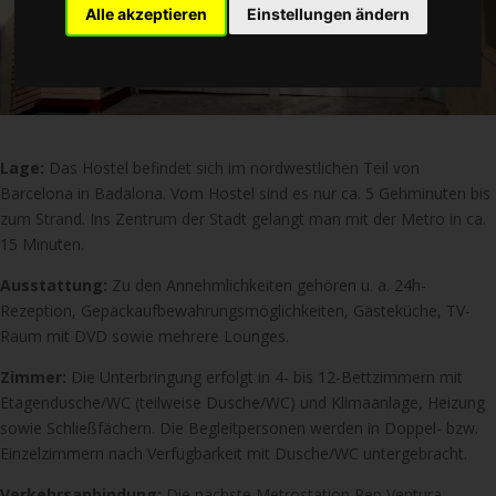
Alle akzeptieren
Einstellungen ändern
Lage:
Das Hostel befindet sich im nordwestlichen Teil von
Barcelona in Badalona. Vom Hostel sind es nur ca. 5 Gehminuten bis
zum Strand. Ins Zentrum der Stadt gelangt man mit der Metro in ca.
15 Minuten.
Ausstattung:
Zu den Annehmlichkeiten gehören u. a. 24h-
Rezeption, Gepäckaufbewahrungsmöglichkeiten, Gästeküche, TV-
Raum mit DVD sowie mehrere Lounges.
Zimmer:
Die Unterbringung erfolgt in 4- bis 12-Bettzimmern mit
Etagendusche/WC (teilweise Dusche/WC) und Klimaanlage, Heizung
sowie Schließfächern. Die Begleitpersonen werden in Doppel- bzw.
Einzelzimmern nach Verfügbarkeit mit Dusche/WC untergebracht.
Verkehrsanbindung:
Die nächste Metrostation Pep Ventura