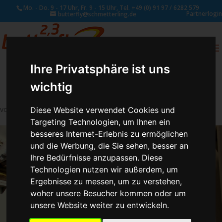
Mo. - Do. 9 - 17 Uhr, Fr. 9 - 15 Uhr, Tel. +49 (0) 91 97 / 6282 579
Partnerlogin
butterfly@schmetterling.de
0
ANFRAGE
Ihre Privatsphäre ist uns
wichtig
von
Susan Naumann
|
Jan. 4, 2018
Diese Website verwendet Cookies und
Targeting Technologien, um Ihnen ein
besseres Internet-Erlebnis zu ermöglichen
und die Werbung, die Sie sehen, besser an
Ihre Bedürfnisse anzupassen. Diese
Technologien nutzen wir außerdem, um
Ergebnisse zu messen, um zu verstehen,
woher unsere Besucher kommen oder um
unsere Website weiter zu entwickeln.