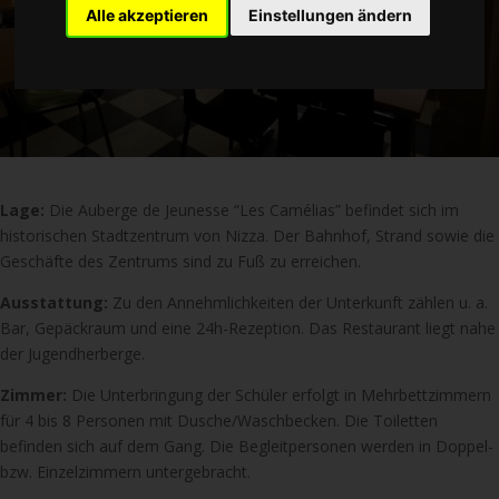
Alle akzeptieren
Einstellungen ändern
Lage:
Die Auberge de Jeunesse “Les Camélias” befindet sich im
historischen Stadtzentrum von Nizza. Der Bahnhof, Strand sowie die
Geschäfte des Zentrums sind zu Fuß zu erreichen.
Ausstattung:
Zu den Annehmlichkeiten der Unterkunft zählen u. a.
Bar, Gepäckraum und eine 24h-Rezeption. Das Restaurant liegt nahe
der Jugendherberge.
Zimmer:
Die Unterbringung der Schüler erfolgt in Mehrbettzimmern
für 4 bis 8 Personen mit Dusche/Waschbecken. Die Toiletten
befinden sich auf dem Gang. Die Begleitpersonen werden in Doppel-
bzw. Einzelzimmern untergebracht.