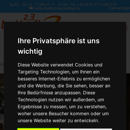
Mo. - Do. 9 - 17 Uhr, Fr. 9 - 15 Uhr, Tel. +49 (0) 91 97 / 6282 579
Partnerlogin
butterfly@schmetterling.de
0
ANFRAGE
Ihre Privatsphäre ist uns
wichtig
von
Susan Naumann
|
Jan. 4, 2018
Diese Website verwendet Cookies und
Targeting Technologien, um Ihnen ein
besseres Internet-Erlebnis zu ermöglichen
und die Werbung, die Sie sehen, besser an
Ihre Bedürfnisse anzupassen. Diese
Technologien nutzen wir außerdem, um
Ergebnisse zu messen, um zu verstehen,
woher unsere Besucher kommen oder um
unsere Website weiter zu entwickeln.