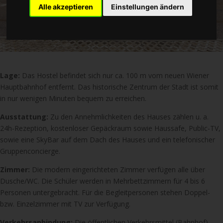
Alle akzeptieren
Einstellungen ändern
Lage:
Das Hostel befindet sich nur ca. 100 m vom neuen Wiener
Hauptbahnhof entfernt. Das historische Zentrum der Stadt ist somit
in nur wenigen Minuten bequem zu erreichen.
Ausstattung:
Zu den Annehmlichkeiten des Hauses zählen u. a.
24h-Rezeption, kostenloser Gepäckraum sowie Haussafe, Public-TV,
sowie eine SkyBar auf dem Dach des Hauses und ein telefonischer
Gruppenconcierge.
Zimmer:
Die modern eingerichteten Zimmer verfügen alle über
Dusche/WC. Die Schüler werden in Mehrbettzimmern für 4 bis 6
Personen untergebracht. Für die Begleitpersonen stehen Doppel-
bzw. Einzelzimmer mit TV zur Verfügung.
Verkehrsanbindung:
Die öffentlichen Verkehrsmittel (Bahnhof)