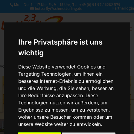
Mo. - Do. 9 - 17 Uhr, Fr. 9 - 15 Uhr, Tel. +49 (0) 91 97 / 6282 579
Partnerlogin
butterfly@schmetterling.de
0
ANFRAGE
Ihre Privatsphäre ist uns
wichtig
von
Schmetterling Administrator
|
Aug. 3, 2017
Diese Website verwendet Cookies und
Targeting Technologien, um Ihnen ein
besseres Internet-Erlebnis zu ermöglichen
und die Werbung, die Sie sehen, besser an
Ihre Bedürfnisse anzupassen. Diese
Technologien nutzen wir außerdem, um
Ergebnisse zu messen, um zu verstehen,
woher unsere Besucher kommen oder um
unsere Website weiter zu entwickeln.