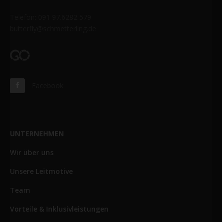
Telefon: 091 97.6282 579
butterfly@schmetterling.de
Facebook
UNTERNEHMEN
Wir über uns
Unsere Leitmotive
Team
Vorteile & Inklusivleistungen