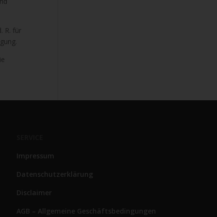
und
 R. für
ügung.
ie
SERVICE
Impressum
Datenschutzerklärung
Disclaimer
AGB – Allgemeine Geschäftsbedingungen