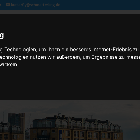
9
butterfly@schmetterling.de
Klassenfahrten – 2,3 butterfly
Kontakt
Rechtliches
ig
 Technologien, um Ihnen ein besseres Internet-Erlebnis zu
 Technologien nutzen wir außerdem, um Ergebnisse zu mess
wickeln.