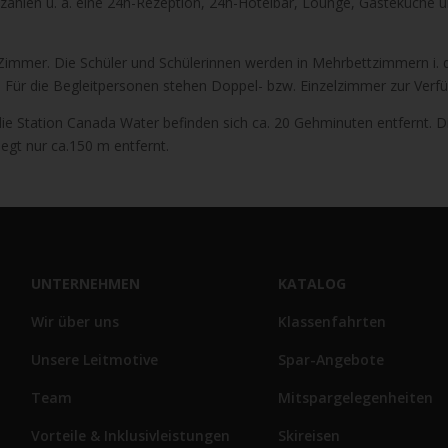
zählen u. a. eine 24h-Rezeption, 24h-Hotelbar, Lounge, Gästeküche 
 Zimmer. Die Schüler und Schülerinnen werden in Mehrbettzimmern i. d.
 Für die Begleitpersonen stehen Doppel- bzw. Einzelzimmer zur Verf
e Station Canada Water befinden sich ca. 20 Gehminuten entfernt. D
egt nur ca.150 m entfernt.
UNTERNEHMEN
KATALOG
Wir über uns
Klassenfahrten
Unsere Leitmotive
Spar-Angebote
Team
Mitspargelegenheiten
Vorteile & Inklusivleistungen
Skireisen