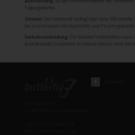
Ausstattung:
Zu den Annehmlichkeiten der Unterkunft 
Tagungsräume.
Zimmer:
Die Unterkunft verfügt über etwa 380 stilvolle
bis zu 6 Personen mit Dusche/WC und TV untergebracht.
Verkehrsanbindung:
Der Bahnhof Rotherhithe sowie di
Bushaltestelle Doubletree Docklands Nelson Dock Pier li
Facebook
Geschwand 131
91286 Obertrubach-Geschwand
Telefon: 091 97.6282 579
butterfly@schmetterling.de