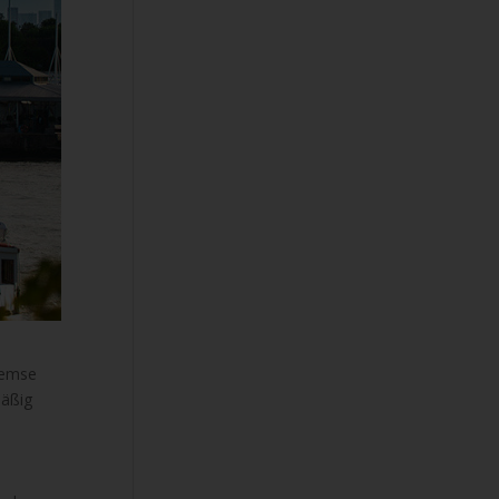
Themse
mäßig