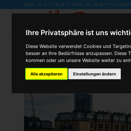
Mo. - Do. 9 - 17 Uhr, Fr. 9 - 15 Uhr, Tel. +49 (0) 91 97 / 6282 57
Ihre Privatsphäre ist uns wicht
Diese Website verwendet Cookies und Targeting
besser an Ihre Bedürfnisse anzupassen. Diese
von
Susan Naumann
|
Aug. 29, 2025
kommen oder um unsere Website weiter zu ent
Alle akzeptieren
Einstellungen ändern