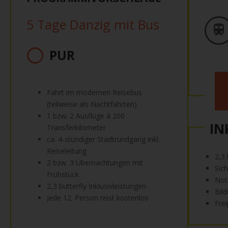
5 Tage Danzig mit Bus
PUR
Fahrt im modernen Reisebus
(teilweise als Nachtfahrten)
1 bzw. 2 Ausflüge à 200
IN
Transferkilometer
ca. 4-stündiger Stadtrundgang inkl.
Reiseleitung
2,3 
2 bzw. 3 Übernachtungen mit
Sic
Frühstück
Not
2,3 butterfly Inklusivleistungen
Bil
Jede 12. Person reist kostenlos
Fre