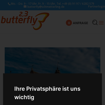
Mo. - Do. 9 - 17 Uhr, Fr. 9 - 15 Uhr, Tel. +49 (0) 91 97 / 6282 579
Partnerlogin
butterfly@schmetterling.de
0
ANFRAGE
Ihre Privatsphäre ist uns
wichtig