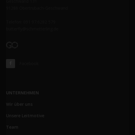
Geschwand 131
91286 Obertrubach-Geschwand
Telefon: 091 97.6282 579
butterfly@schmetterling.de
Facebook
UNTERNEHMEN
Wir über uns
Unsere Leitmotive
Team