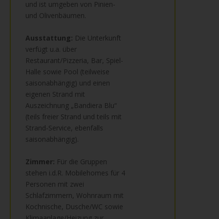
und ist umgeben von Pinien-
und Olivenbäumen.
Ausstattung:
Die Unterkunft
verfügt u.a. über
Restaurant/Pizzeria, Bar, Spiel-
Halle sowie Pool (teilweise
saisonabhängig) und einen
eigenen Strand mit
Auszeichnung „Bandiera Blu“
(teils freier Strand und teils mit
Strand-Service, ebenfalls
saisonabhängig).
Zimmer:
Für die Gruppen
stehen i.d.R. Mobilehomes für 4
Personen mit zwei
Schlafzimmern, Wohnraum mit
Kochnische, Dusche/WC sowie
Klimaanlage/Heizung zur