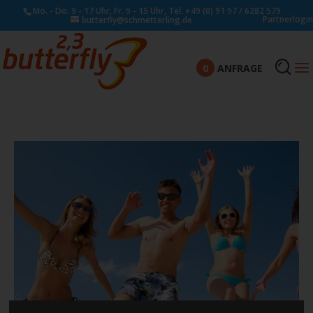
Mo. - Do. 9 - 17 Uhr, Fr. 9 - 15 Uhr, Tel. +49 (0) 91 97 / 6282 579
Partnerlogin
butterfly@schmetterling.de
0
ANFRAGE