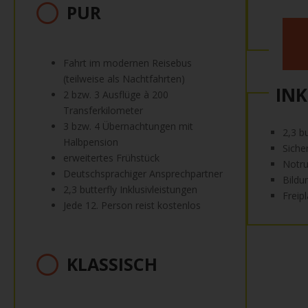
PUR
Fahrt im modernen Reisebus
(teilweise als Nachtfahrten)
INK
2 bzw. 3 Ausflüge à 200
Transferkilometer
3 bzw. 4 Übernachtungen mit
2,3 b
Halbpension
Siche
erweitertes Frühstück
Notru
Deutschsprachiger Ansprechpartner
Bildu
2,3 butterfly Inklusivleistungen
Freip
Jede 12. Person reist kostenlos
KLASSISCH