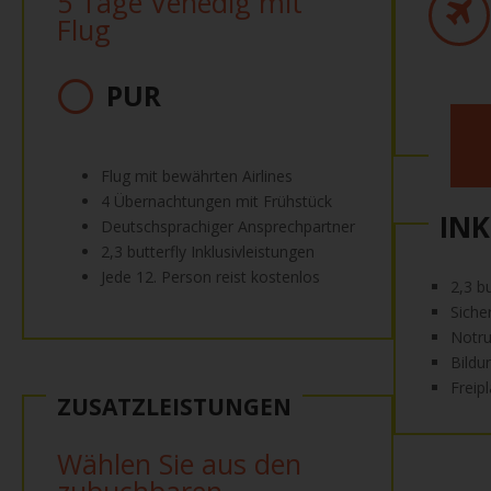
5 Tage Venedig mit
Flug
PUR
Flug mit bewährten Airlines
4 Übernachtungen mit Frühstück
INK
Deutschsprachiger Ansprechpartner
2,3 butterfly Inklusivleistungen
Jede 12. Person reist kostenlos
2,3 b
Siche
Notru
Bildu
Freip
ZUSATZLEISTUNGEN
Wählen Sie aus den