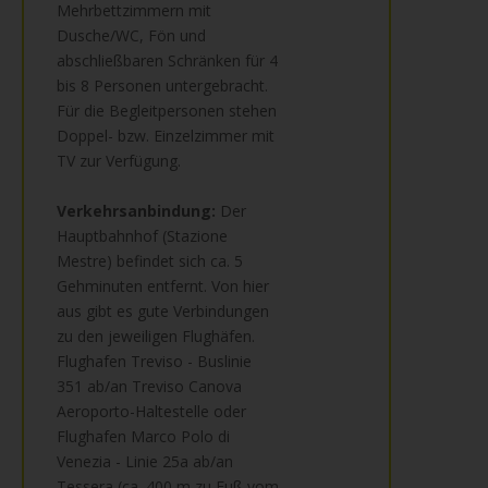
Mehrbettzimmern mit
Dusche/WC, Fön und
abschließbaren Schränken für 4
bis 8 Personen untergebracht.
Für die Begleitpersonen stehen
Doppel- bzw. Einzelzimmer mit
TV zur Verfügung.
Verkehrsanbindung:
Der
Hauptbahnhof (Stazione
Mestre) befindet sich ca. 5
Gehminuten entfernt. Von hier
aus gibt es gute Verbindungen
zu den jeweiligen Flughäfen.
Flughafen Treviso - Buslinie
351 ab/an Treviso Canova
Aeroporto-Haltestelle oder
Flughafen Marco Polo di
Venezia - Linie 25a ab/an
Tessera (ca. 400 m zu Fuß vom