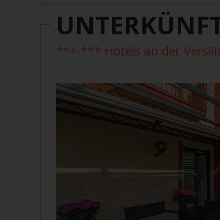
UNTERKÜNF
**+-*** Hotels an der Versil