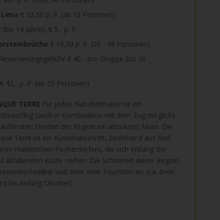
i Lima
€ 32,50 p. P. (ab 15 Personen)
 (bis 14 Jahre), € 9,- p. P.
orsteinbrüche
€ 16,50 p. P. (26 - 48 Personen)
 Reservierungsgebühr € 40,- pro Gruppe (bis 30
€ 42,- p. P. (ab 25 Personen)
NQUE TERRE
Für jeden Naturliebhaber ist ein
otsausflug (auch in Kombination mit dem Zug möglich)
 äußersten Norden der Region ein absolutes Muss. Die
nque Terre ist ein Küstenabschnitt, bestehend aus fünf
einen malerischen Fischerdörfern, die sich entlang der
eil abfallenden Küste reihen. Die Schönheit dieser Region
t unverwechselbar und zieht viele Touristen an. (ca. Ende
rz bis Anfang Oktober)