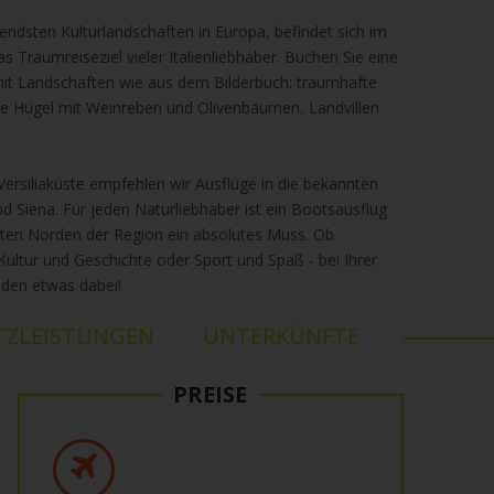
endsten Kulturlandschaften in Europa, befindet sich im
s Traumreiseziel vieler Italienliebhaber. Buchen Sie eine
mit Landschaften wie aus dem Bilderbuch: traumhafte
te Hügel mit Weinreben und Olivenbäumen, Landvillen
 Versiliaküste empfehlen wir Ausflüge in die bekannten
nd Siena. Für jeden Naturliebhaber ist ein Bootsausflug
sten Norden der Region ein absolutes Muss. Ob
ultur und Geschichte oder Sport und Spaß - bei Ihrer
jeden etwas dabei!
TZLEISTUNGEN
UNTERKÜNFTE
PREISE