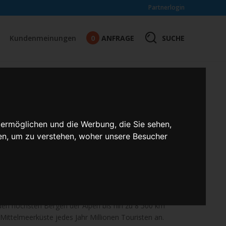
Partnerlogin
0
SUCHE
Kundenmeinungen
ANFRAGE
A -
IAKÜSTE
 ermöglichen und die Werbung, die Sie sehen,
en, um zu verstehen, woher unsere Besucher
 Italien: Flugreise in die
leuropa, zum größten Teil auf der Apenninhalbinsel, die
ird. Das beliebte Urlaubsland zieht mit seiner
n den höchsten Bergen der Alpen bis hin zu 8 500 km
Mittelmeerküste jedes Jahr Millionen Touristen an.