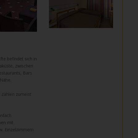
te befindet sich in
iaküste, zwischen
estaurants, Bars
 Nähe.
 zählen zumeist
infach
nen mit
w. Einzelzimmern