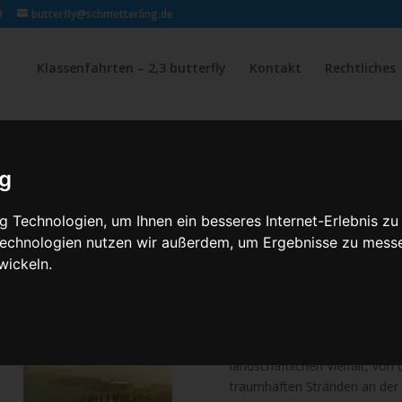
9
butterfly@schmetterling.de
Klassenfahrten – 2,3 butterfly
Kontakt
Rechtliches
TOSKAN
VERSIL
ig
 Technologien, um Ihnen ein besseres Internet-Erlebnis zu
 Technologien nutzen wir außerdem, um Ergebnisse zu mess
Klassenfahrt nach
wickeln.
Toskana
Italien befindet sich in Mitte
vom Mittelmeer umschlossen w
landschaftlichen Vielfalt, vo
traumhaften Stränden an der 