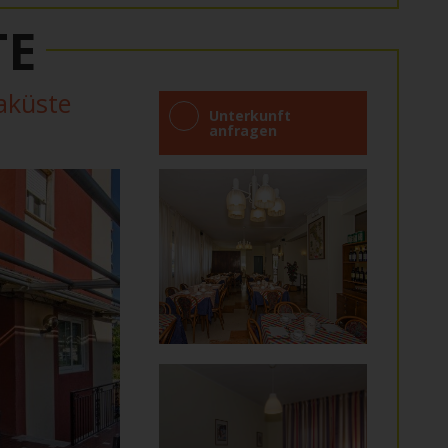
TE
iaküste
Unterkunft
anfragen