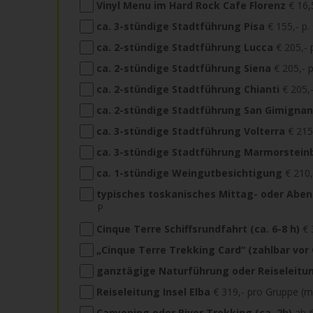
Vinyl Menu im Hard Rock Cafe Florenz
€ 16,5
ca. 3-stündige Stadtführung Pisa
€ 155,- p.
ca. 2-stündige Stadtführung Lucca
€ 205,- 
ca. 2-stündige Stadtführung Siena
€ 205,- 
ca. 2-stündige Stadtführung Chianti
€ 205,-
ca. 2-stündige Stadtführung San Gimigna
ca. 3-stündige Stadtführung Volterra
€ 215
ca. 3-stündige Stadtführung Marmorstein
ca. 1-stündige Weingutbesichtigung
€ 210,
typisches toskanisches Mittag- oder Aben
P
Cinque Terre Schiffsrundfahrt (ca. 6-8 h)
€ 
„Cinque Terre Trekking Card“ (zahlbar vor 
ganztägige Naturführung oder Reiseleitu
Reiseleitung Insel Elba
€ 319,- pro Gruppe (m
Canyoning oder River Trekking (ca. 2h)
ab €