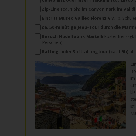
Zip-Line (ca. 1,5h) im Canyon Park im Val d
Eintritt Museo Galileo Florenz
€ 8,- p. Schüler
ca. 50-minütige Jeep-Tour durch die Marm
Besuch Nudelfabrik Martelli
kostenfrei zzgl.
Personen)
Rafting- oder Softraftingtour (ca. 1,5h)
ab 
CI
Bo
im
Ci
kl
st
is
Mä