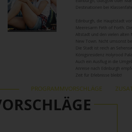
Edinburgh, Glasgow oder Manc
Destinationen bei Klassenfah
Edinburgh, die Hauptstadt vo
Meeresarm Firth of Forth. Die 
Altstadt und den vielen alte
New Town. Nicht umsonst beti
Die Stadt ist reich an Sehens
Königsresidenz Holyrood Pala
Auch ein Ausflug in die Umgeb
Anreise nach Edinburgh empfeh
Zeit für Erlebnisse bleibt!
PROGRAMMVORSCHLÄGE
ZUSA
ORSCHLÄGE