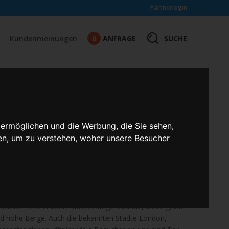
Partnerlogin
0
SUCHE
Kundenmeinungen
ANFRAGE
URGH
h Großbritannien: Flugreise
 ermöglichen und die Werbung, die Sie sehen,
en, um zu verstehen, woher unsere Besucher
egt im Nordwesten Europas und umfasst die Staaten
d Nordirland. Der Inselstaat ist begrenzt durch den
dsee im Osten, die Irische See im Westen und den
nnien bietet eine faszinierende und vielfältige Landschaft
 beliebt: Tiefe Wälder, Moore, lange Strände, weite grüne
d hohe Berge. Auch die bekannten Städte London,