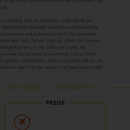
hester ziehen jährlich viele Besucher an und sind Top-
rten.
n Schottland, liegt im Osten des Landes direkt am
Stadt besticht einerseits durch seine mittelalterliche
n Monumenten und andererseits durch das prunkvolle
teln viele Besucher die Stadt als „Athen des Nordens“.
würdigkeiten wie z.B. das Edinburgh Castle, die
ce sowie die bekannte Einkaufsmeile Princes Street.
ung lohnt sich bei Ihrem Besuch auf jeden Fall! Für die
len wir eine Flugreise, da dies Zeit spart und so mehr
TZLEISTUNGEN
UNTERKÜNFTE
PREISE