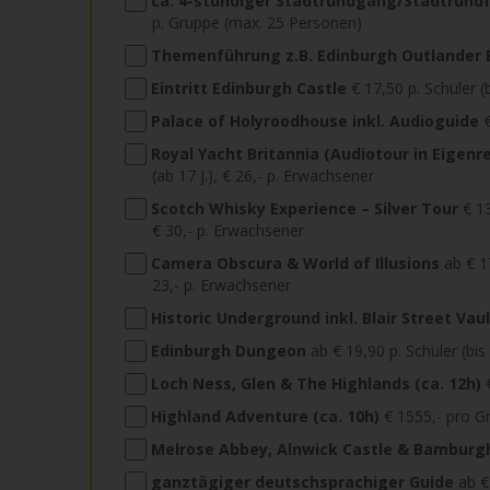
ca. 4-stündiger Stadtrundgang/Stadtrundf
p. Gruppe (max. 25 Personen)
Themenführung z.B. Edinburgh Outlander 
Eintritt Edinburgh Castle
€ 17,50 p. Schüler (b
Palace of Holyroodhouse inkl. Audioguide
€
Royal Yacht Britannia (Audiotour in Eigenr
(ab 17 J.), € 26,- p. Erwachsener
Scotch Whisky Experience – Silver Tour
€ 13
€ 30,- p. Erwachsener
Camera Obscura & World of Illusions
ab € 17
23,- p. Erwachsener
Historic Underground inkl. Blair Street Vau
Edinburgh Dungeon
ab € 19,90 p. Schüler (bis 
Loch Ness, Glen & The Highlands (ca. 12h)
€
Highland Adventure (ca. 10h)
€ 1555,- pro G
Melrose Abbey, Alnwick Castle & Bamburgh
ganztägiger deutschsprachiger Guide
ab €