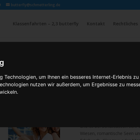
9
butterfly@schmetterling.de
Klassenfahrten – 2,3 butterfly
Kontakt
Rechtliches
EDINB
ig
Klassenfahrt nac
 Technologien, um Ihnen ein besseres Internet-Erlebnis zu
nach Edinburgh
 Technologien nutzen wir außerdem, um Ergebnisse zu mess
wickeln.
Das Vereinigte Königreich li
England, Wales, Schottland un
Ärmelkanal im Süden, die Nor
Atlantik im Norden. Großbrita
und ist bei Schulklassen sehr
Wiesen, romantische Seen un