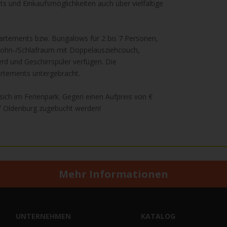
s und Einkaufsmöglichkeiten auch über vielfältige
rtements bzw. Bungalows für 2 bis 7 Personen,
 Wohn-/Schlafraum mit Doppelausziehcouch,
d und Geschirrspüler verfügen. Die
artements untergebracht.
 sich im Ferienpark. Gegen einen Aufpreis von €
f Oldenburg zugebucht werden!
Mehr Informationen
UNTERNEHMEN
KATALOG