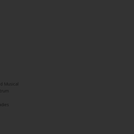
d Musical
ntrum
adies