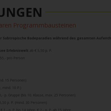
TUNGEN
baren Programmbausteinen
oder Subtropische Badeparadies während des gesamten Aufenth
ee Erlebniswelt
ab € 5,50 p. P.
55,- pro Person
ind. 15 Personen)
e, mind. 10 P.)
,- p. Gruppe (bis 10. Klasse, max. 25 Personen)
5,50 p. P. (mind. 30 Personen)
€ 1,- p. P. bis 14 Jahre, € 2,- p. P. ab 15 Jahre