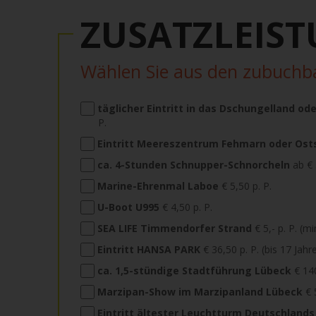
ZUSATZLEIS
Wählen Sie aus den zubuch
täglicher Eintritt in das Dschungelland 
P.
Eintritt Meereszentrum Fehmarn oder Osts
ca. 4-Stunden Schnupper-Schnorcheln
ab € 
Marine-Ehrenmal Laboe
€ 5,50 p. P.
U-Boot U995
€ 4,50 p. P.
SEA LIFE Timmendorfer Strand
€ 5,- p. P. (m
Eintritt HANSA PARK
€ 36,50 p. P. (bis 17 Jahr
ca. 1,5-stündige Stadtführung Lübeck
€ 140
Marzipan-Show im Marzipanland Lübeck
€ 
Eintritt ältester Leuchtturm Deutschlands