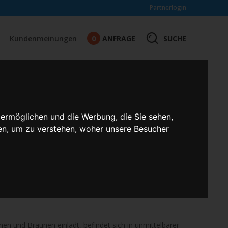
Partnerlogin
0
SUCHE
Kundenmeinungen
ANFRAGE
SER STRAND
 ermöglichen und die Werbung, die Sie sehen,
 Mit Bus und Bahn an den
en, um zu verstehen, woher unsere Besucher
von Deutschland an der Ostseeküste im Bundesland
. Der Strand gehört zur Gemeinde Wangels und ist
 Sommer oder in der kalten Jahreszeit, der Weissenhäuser
en und Bräunen einlädt, befindet sich in unmittelbarer