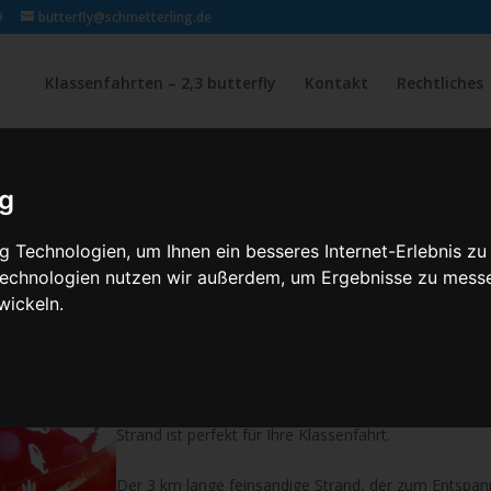
9
butterfly@schmetterling.de
Klassenfahrten – 2,3 butterfly
Kontakt
Rechtliches
WEISSENHÄU
ig
 Technologien, um Ihnen ein besseres Internet-Erlebnis zu
Klassenfahrt in Deutschland:
 Technologien nutzen wir außerdem, um Ergebnisse zu mess
Weissenhäuser Strand
wickeln.
Der Weissenhäuser Strand befindet sich im Norden 
Schleswig-Holstein, etwa 60 km nördlich von Lübeck
besonders bei Windsurfern sehr beliebt. Egal, ob im
Strand ist perfekt für Ihre Klassenfahrt.
Der 3 km lange feinsandige Strand, der zum Entspann