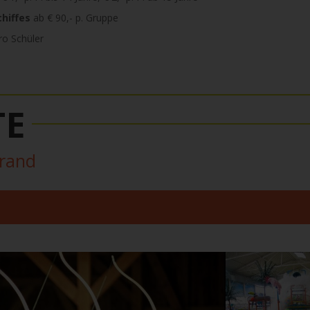
hiffes
ab € 90,- p. Gruppe
ro Schüler
TE
trand