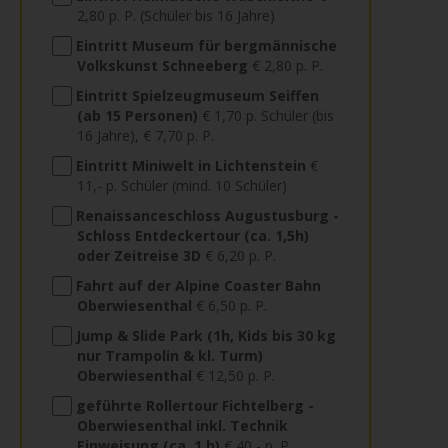
2,80 p. P. (Schüler bis 16 Jahre)
Eintritt Museum für bergmännische
Volkskunst Schneeberg
€ 2,80 p. P.
Eintritt Spielzeugmuseum Seiffen
(ab 15 Personen)
€ 1,70 p. Schüler (bis
16 Jahre), € 7,70 p. P.
Eintritt Miniwelt in Lichtenstein
€
11,- p. Schüler (mind. 10 Schüler)
Renaissanceschloss Augustusburg -
Schloss Entdeckertour (ca. 1,5h)
oder Zeitreise 3D
€ 6,20 p. P.
Fahrt auf der Alpine Coaster Bahn
Oberwiesenthal
€ 6,50 p. P.
Jump & Slide Park (1h, Kids bis 30 kg
nur Trampolin & kl. Turm)
Oberwiesenthal
€ 12,50 p. P.
geführte Rollertour Fichtelberg -
Oberwiesenthal inkl. Technik
Einweisung (ca. 1 h)
€ 40,- p. P.