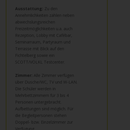
Ausstattung:
Zu den
Annehmlichkeiten zählen neben
abwechslungsreichen
Freizeitmöglichkeiten u.a. auch
Rezeption, Lobby mit Cafébar,
Seminarraum, Partyraum und
Terrasse mit Blick auf den
Fichtelberg sowie ein
SCOTT/VÖLKL Testcenter.
Zimmer:
Alle Zimmer verfügen
über Dusche/WC, TV und W-LAN.
Die Schüler werden in
Mehrbettzimmern für 3 bis 4
Personen untergebracht.
Aufbettungen sind möglich. Für
die Begleitpersonen stehen
Doppel- bzw. Einzelzimmer zur
Verfügung.