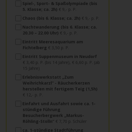
Spiel-, Sport- & Spaßolympiade (bis
5. Klasse; ca. 2h)
€ 9,- p. P.
Chaos (bis 6. Klasse; ca. 2h)
€ 9,- p. P.
Nachtwanderung (bis 6. Klasse; ca.
20.30 – 22.00 Uhr)
€ 9,- p. P.
Eintritt Meeresaquarium am
Fichtelberg
€ 3,50 p. P.
Eintritt Suppenmuseum in Neudorf
€ 3,40 p. P. (bis 14 Jahre), € 6,60 p. P. (ab
15 Jahre)
Erlebniswerkstatt „Zum
Weihrichkarzl“ - Räucherkerzen
herstellen mit fertigem Teig (1,5h)
€ 12,- p. P.
Einfahrt und Ausfahrt sowie ca. 1-
stündige Führung
Besucherbergwerk „Markus-
Röhling-Stolln“
€ 7,70 p. Schüler
ca. 1-stündige Stadtführung