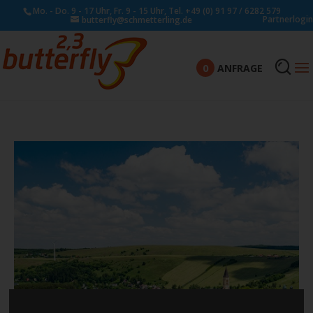
Mo. - Do. 9 - 17 Uhr, Fr. 9 - 15 Uhr, Tel. +49 (0) 91 97 / 6282 579
Partnerlogin
butterfly@schmetterling.de
0
ANFRAGE