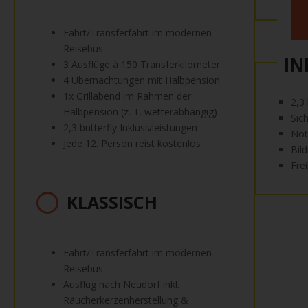
Fahrt/Transferfahrt im modernen
Reisebus
IN
3 Ausflüge à 150 Transferkilometer
4 Übernachtungen mit Halbpension
1x Grillabend im Rahmen der
2,3
Halbpension (z. T. wetterabhängig)
Sic
2,3 butterfly Inklusivleistungen
Not
Jede 12. Person reist kostenlos
Bil
Fre
KLASSISCH
Fahrt/Transferfahrt im modernen
Reisebus
Ausflug nach Neudorf inkl.
Räucherkerzenherstellung &